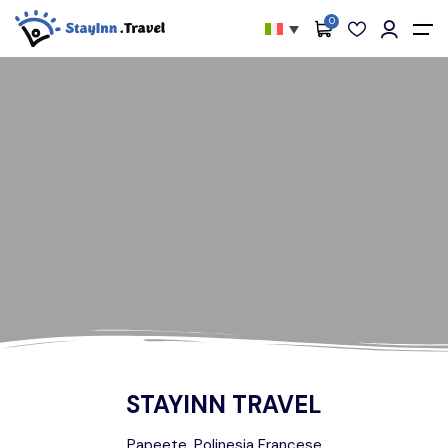
0
Tutti i filtri
Menu principale
Chi siamo
Pacchetti
Attività
Servizi
Alloggi
Diventa nostro partner
Blog
STAYINN TRAVEL
Contattaci
Papeete, Polinesia Francese